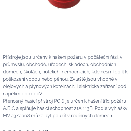
Přístroje jsou určeny k hašení požáru v počáteční fázi, v
průmyslu, obchodě, úřadech, skladech, obchodních
domech, školách, hotelích, nemocnicích, kde nesmí dojít k
poškození vodou nebo pěnou. Zvláště jsou vhodné v
olejových a plynových kotelnách, i elektrická zařízení pod
napětím do 1000V.
Přenosný hasicí přístroj PG 6 je určen k hašení tříd požáru
A,B,C a splňuje hasicí schopnost 21A 113B. Podle vyhlášky
MV 23/2008 může být použit v rodinných domech.