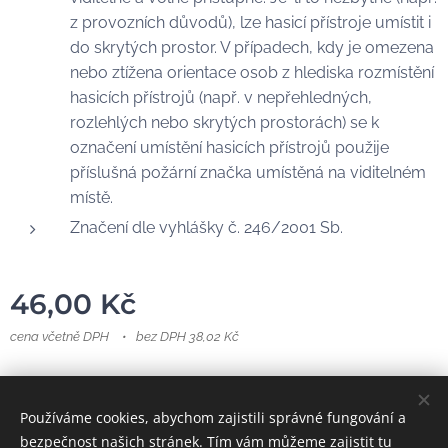
z provozních důvodů), lze hasicí přístroje umístit i
do skrytých prostor. V případech, kdy je omezena
nebo ztížena orientace osob z hlediska rozmístění
hasicích přístrojů (např. v nepřehledných,
rozlehlých nebo skrytých prostorách) se k
označení umístění hasicích přístrojů použije
příslušná požární značka umístěná na viditelném
místě.
Značení dle vyhlášky č. 246/2001 Sb.
46,00
Kč
cena včetně DPH
bez DPH 38,02 Kč
https://www.technikpo.cz/
Používáme cookies, abychom zajistili správné fungování a
bezpečnost našich stránek. Tím vám můžeme zajistit tu