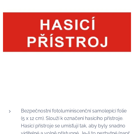
Bezpečnostní fotoluminiscenční samolepící folie
(5 x 12 cm). Slouží k označení hasicího přístroje.
Hasicí přístroje se umísťují tak, aby byly snadno
viditelné a volně přístupné. Je-li to nezbytné (např.