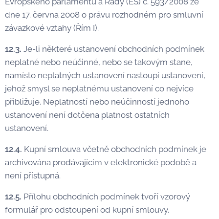
Evropského parlamentu a Rady (ES) č. 593/2008 ze
dne 17. června 2008 o právu rozhodném pro smluvní
závazkové vztahy (Řím I).
12.3.
Je-li některé ustanovení obchodních podmínek
neplatné nebo neúčinné, nebo se takovým stane,
namísto neplatných ustanovení nastoupí ustanovení,
jehož smysl se neplatnému ustanovení co nejvíce
přibližuje. Neplatností nebo neúčinností jednoho
ustanovení není dotčena platnost ostatních
ustanovení.
12.4.
Kupní smlouva včetně obchodních podmínek je
archivována prodávajícím v elektronické podobě a
není přístupná.
12.5.
Přílohu obchodních podmínek tvoří vzorový
formulář pro odstoupení od kupní smlouvy.