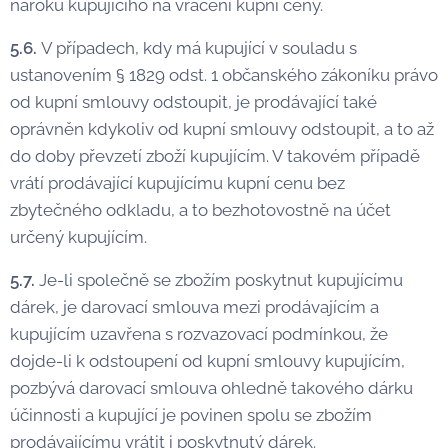
nároku kupujícího na vrácení kupní ceny.
5.6.
V případech, kdy má kupující v souladu s
ustanovením § 1829 odst. 1 občanského zákoníku právo
od kupní smlouvy odstoupit, je prodávající také
oprávněn kdykoliv od kupní smlouvy odstoupit, a to až
do doby převzetí zboží kupujícím. V takovém případě
vrátí prodávající kupujícímu kupní cenu bez
zbytečného odkladu, a to bezhotovostně na účet
určený kupujícím.
5.7.
Je-li společně se zbožím poskytnut kupujícímu
dárek, je darovací smlouva mezi prodávajícím a
kupujícím uzavřena s rozvazovací podmínkou, že
dojde-li k odstoupení od kupní smlouvy kupujícím,
pozbývá darovací smlouva ohledně takového dárku
účinnosti a kupující je povinen spolu se zbožím
prodávajícímu vrátit i poskytnutý dárek.