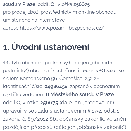
soudu v Praze
, oddíl
C
, vložka
256675
pro prodej zboží prostřednictvím on-line obchodu
umístěného na internetové
adrese https://www.pozarni-bezpecnost.cz/
1. Úvodní ustanovení
1.1.
Tyto obchodní podmínky (dále jen „obchodní
podmínky“) obchodní společnosti
TechnikPO s.r.o.
, se
sídlem Komenského 96, Černošice, 252 28
,
identifikační číslo:
04986458
, zapsané v obchodním
u Městského soudu v Praze
,
rejstříku vedeném
oddíl
C
, vložka
256675
(dále jen „prodávající“)
upravují v souladu s ustanovením § 1751 odst. 1
zákona č. 89/2012 Sb., občanský zákoník, ve znění
pozdějších předpisů (dále jen „občanský zákoník“)