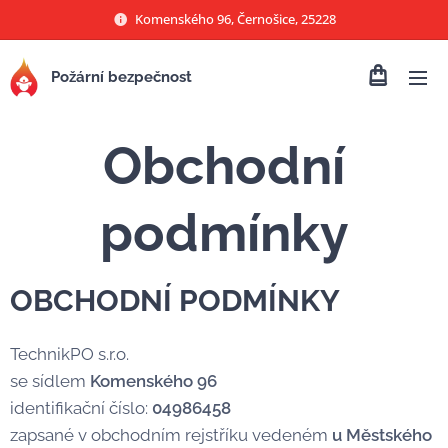
Komenského 96, Černošice, 25228
Požární bezpečnost
Obchodní
podmínky
OBCHODNÍ PODMÍNKY
TechnikPO s.r.o.
se sídlem
Komenského 96
identifikační číslo:
04986458
zapsané v obchodním rejstříku vedeném
u Městského