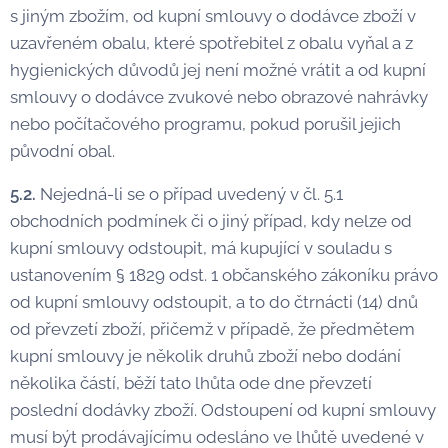
s jiným zbožím, od kupní smlouvy o dodávce zboží v
uzavřeném obalu, které spotřebitel z obalu vyňal a z
hygienických důvodů jej není možné vrátit a od kupní
smlouvy o dodávce zvukové nebo obrazové nahrávky
nebo počítačového programu, pokud porušil jejich
původní obal.
5.2.
Nejedná-li se o případ uvedený v čl. 5.1
obchodních podmínek či o jiný případ, kdy nelze od
kupní smlouvy odstoupit, má kupující v souladu s
ustanovením § 1829 odst. 1 občanského zákoníku právo
od kupní smlouvy odstoupit, a to do čtrnácti (14) dnů
od převzetí zboží, přičemž v případě, že předmětem
kupní smlouvy je několik druhů zboží nebo dodání
několika částí, běží tato lhůta ode dne převzetí
poslední dodávky zboží. Odstoupení od kupní smlouvy
musí být prodávajícímu odesláno ve lhůtě uvedené v