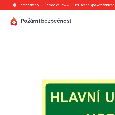
Komenského 96, Černošice, 25228
technikpo@technikpo
Požární bezpečnost