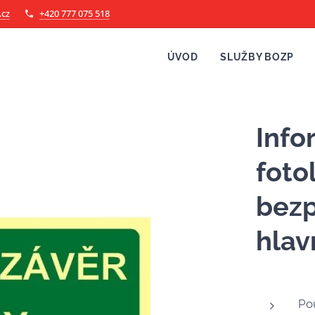
.cz
+420 777 075 518
ÚVOD
SLUŽBY BOZP
Info
foto
bezp
hlav
Pou