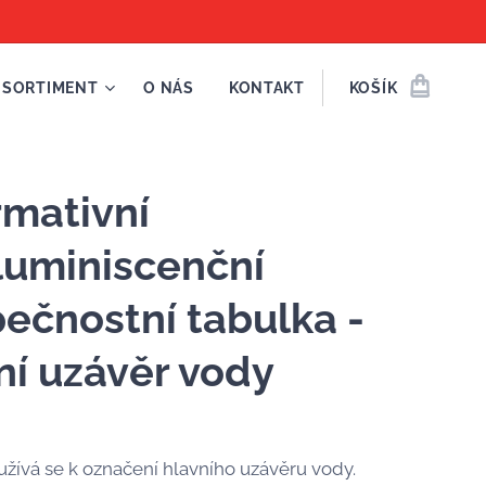
SORTIMENT
O NÁS
KONTAKT
KOŠÍK
rmativní
luminiscenční
ečnostní tabulka -
ní uzávěr vody
žívá se k označení hlavního uzávěru vody.