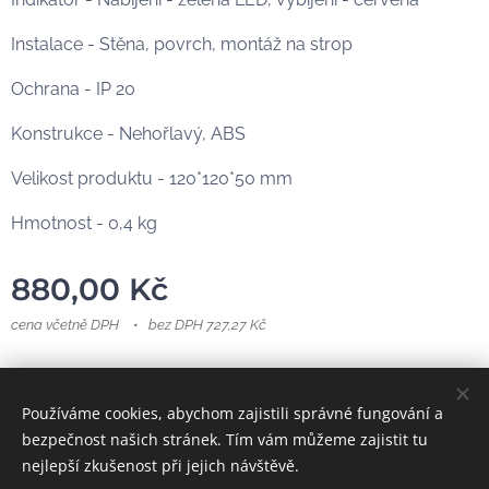
Instalace - Stěna, povrch, montáž na strop
Ochrana - IP 20
Konstrukce - Nehořlavý, ABS
Velikost produktu - 120*120*50 mm
Hmotnost - 0,4 kg
880,00
Kč
cena včetně DPH
bez DPH 727,27 Kč
https://www.technikpo.cz/
Používáme cookies, abychom zajistili správné fungování a
bezpečnost našich stránek. Tím vám můžeme zajistit tu
Vytvořeno firmou Technikpo s.r.o.
Cookies
nejlepší zkušenost při jejich návštěvě.